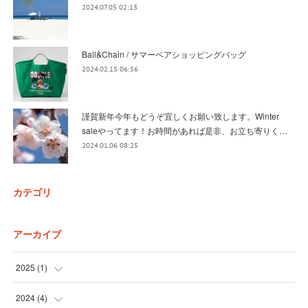
2024.07.05 02:13
Ball&Chain / サマーベアショッピングバッグ
2024.02.15 06:56
謹賀新年今年もどうぞ宜しくお願い致します。Winter
saleやってます！お時間があれば是非、お立ち寄りく…
2024.01.06 08:25
カテゴリ
アーカイブ
2025
(
1
)
(
1
)
2024
(
4
)